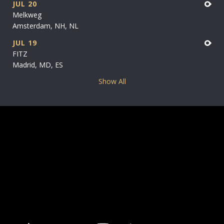
JUL 20
Melkweg
Amsterdam, NH, NL
JUL 19
FITZ
Madrid, MD, ES
Show All