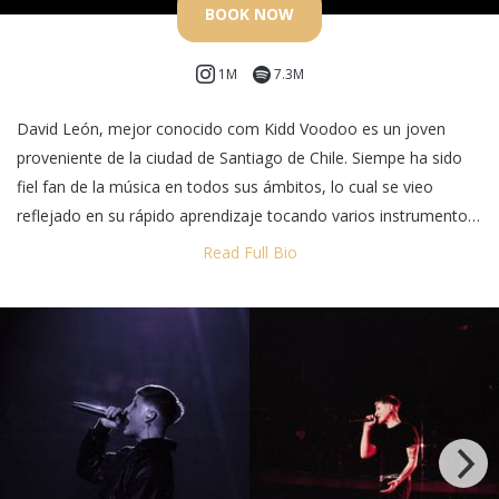
BOOK NOW
E1 TEAM MIAMI
1M
7.3M
SBE
David León, mejor conocido com Kidd Voodoo es un joven
proveniente de la ciudad de Santiago de Chile. Siempe ha sido
WEBELIVMAGNUS
fiel fan de la música en todos sus ámbitos, lo cual se vieo
reflejado en su rápido aprendizaje tocando varios instrumentos.
Read Full Bio
En 2016 comenzó su carrera siendo parte de un grupo de rock
llamado “Resonancia Etérea”. En el año 2020 inicia su carrera
como solista para adentrarse en el género urbano y hoy en día
es considerado uno de los mejores artistas de la industria
chilena 2025.
El 15 de julio de 2022 lanzó su primer EP (Pa Los Satiros Vol 1)
en dónde dio a conocer su raíces musicales, luego lanzó su